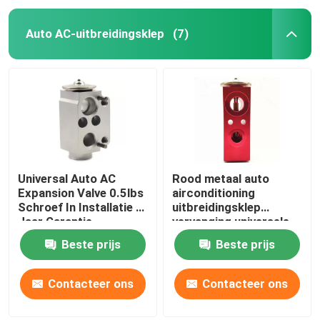
Auto AC-uitbreidingsklep
(7)
Universal Auto AC
Rood metaal auto
Expansion Valve 0.5lbs
airconditioning
Schroef In Installatie 1
uitbreidingsklep
Jaar Garantie
vervanging universele
compatibiliteit
Beste prijs
Beste prijs
Contacteer ons
Contacteer ons