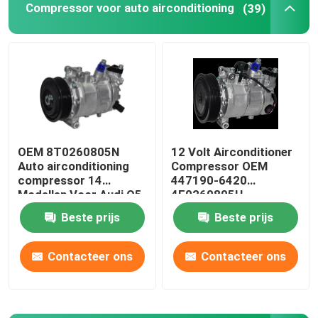
Compressor voor auto airconditioning
(39)
OEM 8T0260805N
12 Volt Airconditioner
Auto airconditioning
Compressor OEM
compressor 14
447190-6420
Modellen Voor Audi Q5
4F0260805H
4F0260805AF Voor
Beste prijs
Beste prijs
een Audi A6 20
Contacteer ons
Contacteer ons