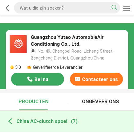
Guangzhou Yutao AutomobieAir
Conditioning Co.. Ltd.
No. 49, Chengbei Road, Licheng Street,
Zengcheng District, Guangzhou,China
5.0
Geverifieerde Leverancier
Bel nu
Contacteer ons
PRODUCTEN
ONGEVEER ONS
China AC-clutch spoel
(7)