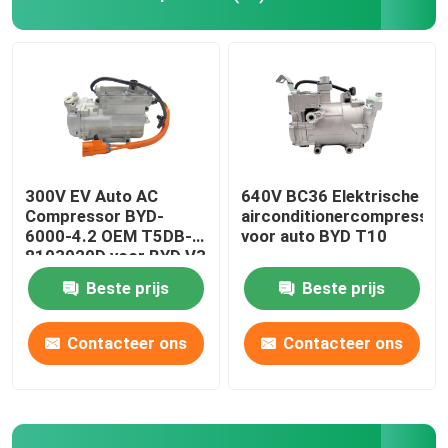
Compressor voor auto airconditioning
Compressor voor airconditioning voor vrachtwagens
AC-clutch spoel
300V EV Auto AC
640V BC36 Elektrische
Compressor BYD-
airconditionercompressor
6000-4.2 OEM T5DB-
voor auto BYD T10
Auto AC-uitbreidingsklep
8103020D voor BYD V3
Beste prijs
Beste prijs
Contacteer ons
Contacteer ons