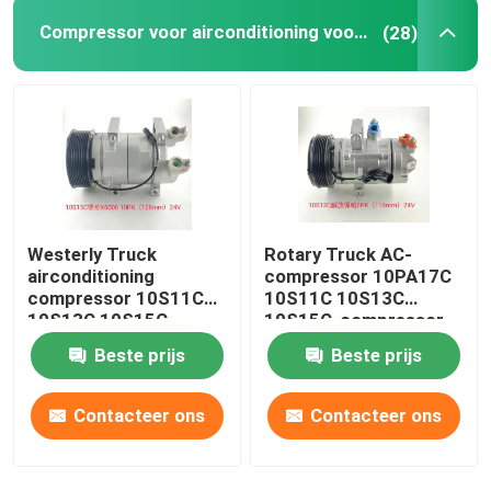
Compressor voor airconditioning voor vrachtwagens
(28)
Westerly Truck
Rotary Truck AC-
airconditioning
compressor 10PA17C
compressor 10S11C
10S11C 10S13C
10S13C 10S15C
10S15C-compressor
10PA17C
Beste prijs
Beste prijs
Contacteer ons
Contacteer ons