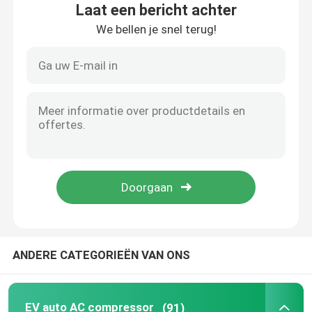
Laat een bericht achter
We bellen je snel terug!
Over ons
Fabriekstocht
Kwaliteitscontrole
nieuws
Gevallen
ANDERE CATEGORIEËN VAN ONS
Vraag een offerte aan
EV auto AC compressor
EV auto AC compressor
(91)