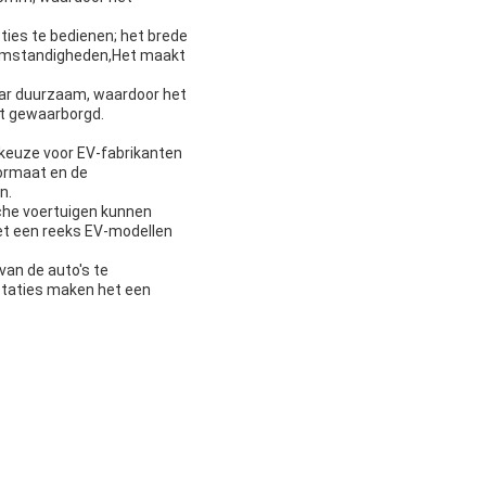
ties te bedienen; het brede
 omstandigheden,Het maakt
aar duurzaam, waardoor het
dt gewaarborgd.
 keuze voor EV-fabrikanten
formaat en de
n.
sche voertuigen kunnen
et een reeks EV-modellen
an de auto's te
staties maken het een