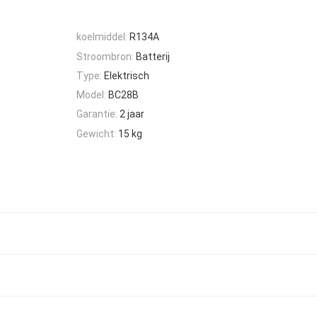
koelmiddel:
R134A
Stroombron:
Batterij
Type:
Elektrisch
Model:
BC28B
Garantie:
2 jaar
Gewicht:
15 kg