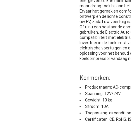
energieverbruik te minimalis
maar draagt ook bij aan he
Ervaar het gemak en comfor
ontwerp en de lichte constr
uw EV, zodat uw voertuig 
Of u nu een bestaande compr
gebruiken, de Electric Auto
compatibiliteit met elektr
Investeer in de toekomst v
elektrische voertuigen en 
oplossing voor het behoud 
koelcompressor vandaag n
Kenmerken:
Productnaam: AC-compre
Spanning: 12V/24V
Gewicht: 10 kg
Stroom: 10A
Toepassing: airconditio
Certificaten: CE, RoHS, 