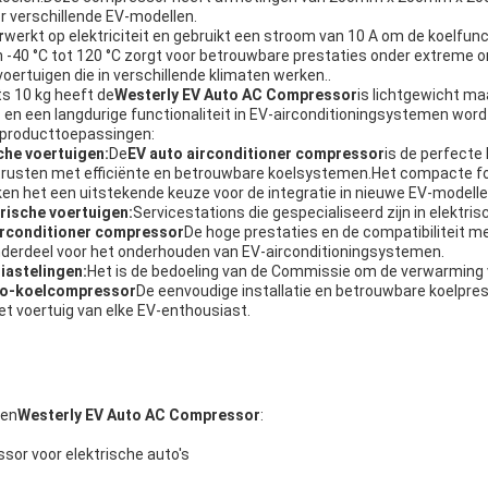
r verschillende EV-modellen.
r
werkt op elektriciteit en gebruikt een stroom van 10 A om de koelfunc
 -40 °C tot 120 °C zorgt voor betrouwbare prestaties onder extreme
voertuigen die in verschillende klimaten werken..
s 10 kg heeft de
Westerly EV Auto AC Compressor
is lichtgewicht m
is en een langdurige functionaliteit in EV-airconditioningsystemen wor
r producttoepassingen:
che voertuigen:
De
EV auto airconditioner compressor
is de perfecte
uitrusten met efficiënte en betrouwbare koelsystemen.Het compacte 
en het een uitstekende keuze voor de integratie in nieuwe EV-modelle
rische voertuigen:
Servicestations die gespecialiseerd zijn in elektri
irconditioner compressor
De hoge prestaties en de compatibiliteit m
nderdeel voor het onderhouden van EV-airconditioningsystemen.
iastelingen:
Het is de bedoeling van de Commissie om de verwarming v
uto-koelcompressor
De eenvoudige installatie en betrouwbare koelpre
et voertuig van elke EV-enthousiast.
ten
Westerly EV Auto AC Compressor
:
r voor elektrische auto's