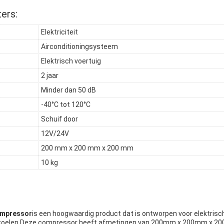
ers:
Elektriciteit
Airconditioningsysteem
Elektrisch voertuig
2 jaar
Minder dan 50 dB
-40°C tot 120°C
Schuif door
12V/24V
200 mm x 200 mm x 200 mm
10 kg
ompressor
is een hoogwaardig product dat is ontworpen voor elektrisc
 te koelen.Deze compressor heeft afmetingen van 200mm x 200mm x 2