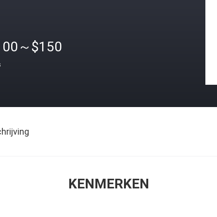
100～$150
s
rijving
KENMERKEN