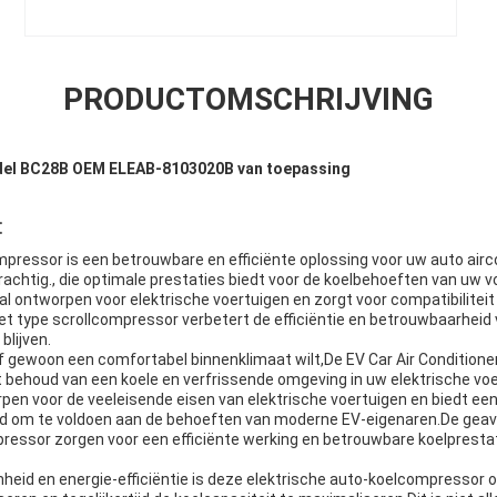
PRODUCTOMSCHRIJVING
del BC28B OEM ELEAB-8103020B van toepassing
:
mpressor is een betrouwbare en efficiënte oplossing voor uw auto air
rachtig., die optimale prestaties biedt voor de koelbehoeften van uw v
l ontworpen voor elektrische voertuigen en zorgt voor compatibiliteit
et type scrollcompressor verbetert de efficiëntie en betrouwbaarhei
blijven.
of gewoon een comfortabel binnenklimaat wilt,De EV Car Air Condition
t behoud van een koele en verfrissende omgeving in uw elektrische voe
en voor de veeleisende eisen van elektrische voertuigen en biedt ee
d om te voldoen aan de behoeften van moderne EV-eigenaren.De geav
ressor zorgen voor een efficiënte werking en betrouwbare koelpresta
eid en energie-efficiëntie is deze elektrische auto-koelcompressor