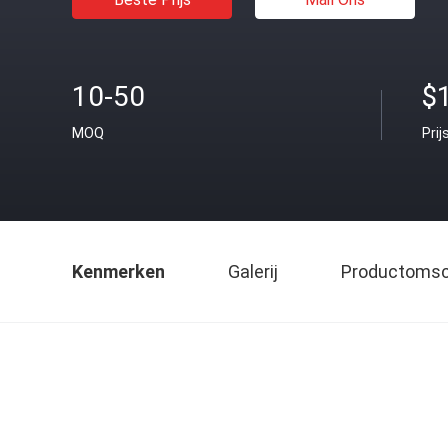
10-50
$
MOQ
Prij
Kenmerken
Galerij
Productomsch