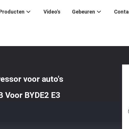
Producten
Video's
Gebeuren
Conta
ektrische AC-Compressor Voor Auto's BC28B OEM ELEAB-8103020B V
essor voor auto's
 Voor BYDE2 E3