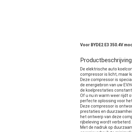
Voor BYDE2 E3 350.4V mo
Productbeschrijving
De elektrische auto koelco
compressor is licht, maar k
Deze compressor is speciaa
de energiebron van uw EV.H
de koelprestaties constant 
Of u nu in warm weer rijdt 
perfecte oplossing voor he
Deze compressor is ontworp
prestaties en duurzaamhei
het ontwerp van deze comp
rijbeleving wordt verbeterd.
Met de nadruk op duurzaamh