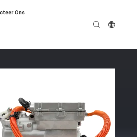
cteer Ons
oor BYDE2 E3