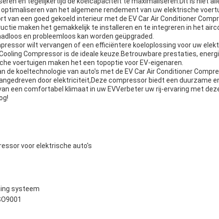
eren en tegelijkertijd de koelcapaciteit te maximaliseren.Dit is niet all
t optimaliseren van het algemene rendement van uw elektrische voertu
t van een goed gekoeld interieur met de EV Car Air Conditioner Com
uctie maken het gemakkelijk te installeren en te integreren in het ai
naadloos en probleemloos kan worden geüpgraded.
essor wilt vervangen of een efficiëntere koeloplossing voor uw elektr
 Cooling Compressor is de ideale keuze.Betrouwbare prestaties, energie
ische voertuigen maken het een topoptie voor EV-eigenaren.
an de koeltechnologie van auto's met de EV Car Air Conditioner Compr
aangedreven door elektriciteit,Deze compressor biedt een duurzame en 
van een comfortabel klimaat in uw EVVerbeter uw rij-ervaring met de
og!
ssor voor elektrische auto's
ning systeem
ISO9001