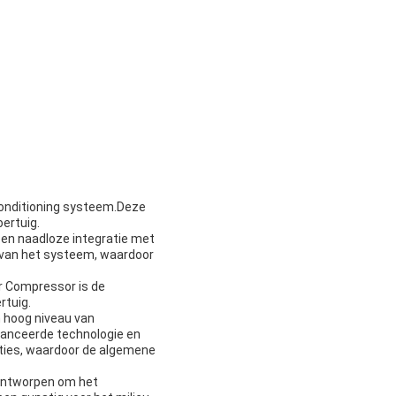
conditioning systeem.Deze
oertuig.
 en naadloze integratie met
d van het systeem, waardoor
er Compressor is de
rtuig.
n hoog niveau van
anceerde technologie en
ties, waardoor de algemene
 ontworpen om het