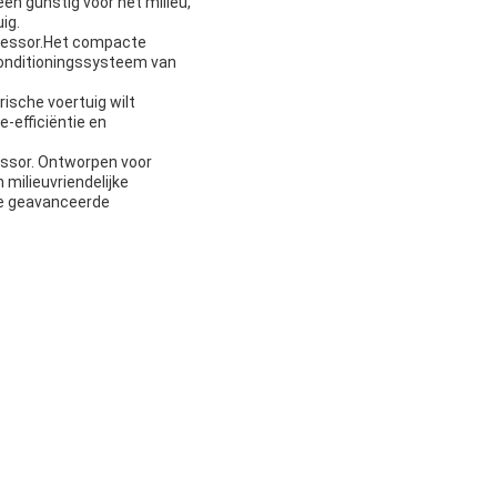
een gunstig voor het milieu,
ig.
pressor.Het compacte
rconditioningssysteem van
ische voertuig wilt
-efficiëntie en
essor. Ontworpen voor
milieuvriendelijke
ze geavanceerde