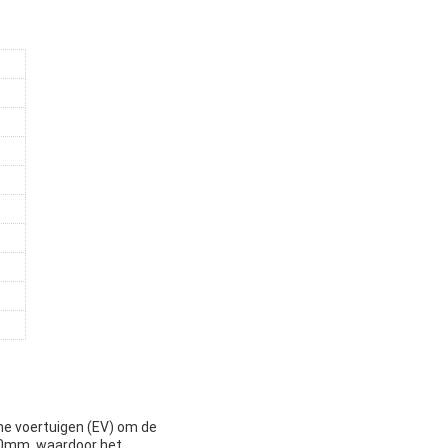
he voertuigen (EV) om de
00mm, waardoor het