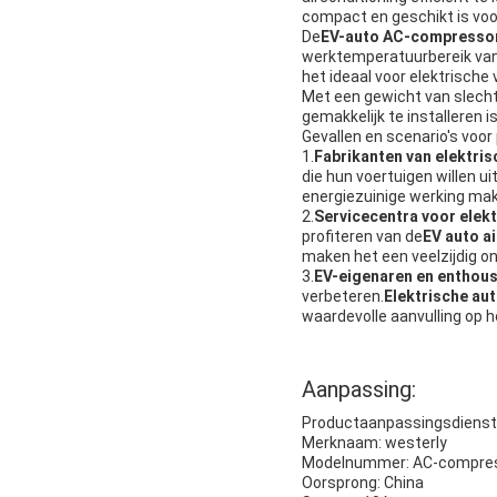
compact en geschikt is voo
De
EV-auto AC-compresso
werktemperatuurbereik van
het ideaal voor elektrische 
Met een gewicht van slecht
gemakkelijk te installeren 
Gevallen en scenario's voo
1.
Fabrikanten van elektris
die hun voertuigen willen 
energiezuinige werking mak
2.
Servicecentra voor elekt
profiteren van de
EV auto a
maken het een veelzijdig o
3.
EV-eigenaren en enthous
verbeteren.
Elektrische a
waardevolle aanvulling op h
Aanpassing:
Productaanpassingsdiens
Merknaam: westerly
Modelnummer: AC-compresso
Oorsprong: China