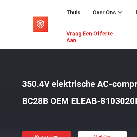
Thuis
Over Ons
Vraag Een Offerte
Thuis
/
Producten
/
EV Auto AC Compressor
/
350.4V El
Aan
350.4V elektrische AC-compr
BC28B OEM ELEAB-8103020B
Beste Prijs
Mail Ons