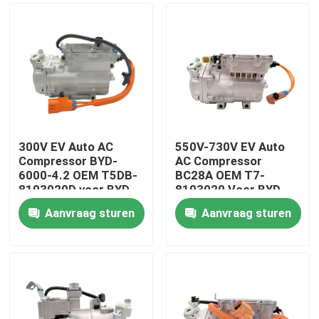
300V EV Auto AC
550V-730V EV Auto
Compressor BYD-
AC Compressor
6000-4.2 OEM T5DB-
BC28A OEM T7-
8103020D voor BYD
8103020 Voor BYD
V3
Truck
Aanvraag sturen
Aanvraag sturen
Thuis
Producten
Videos