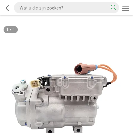
1
/
1