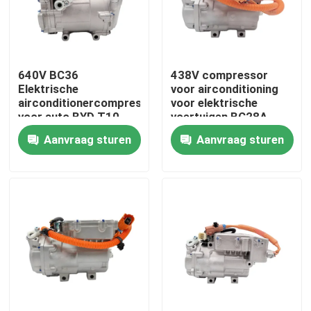
Over ons
640V BC36
438V compressor
Fabriekstocht
Elektrische
voor airconditioning
airconditionercompressor
voor elektrische
voor auto BYD T10
voertuigen BC28A
Kwaliteitscontrole
voor BYD M3 VBEI-
Aanvraag sturen
Aanvraag sturen
8103020
nieuws
Gevallen
Vraag een offerte aan
EV auto AC compressor