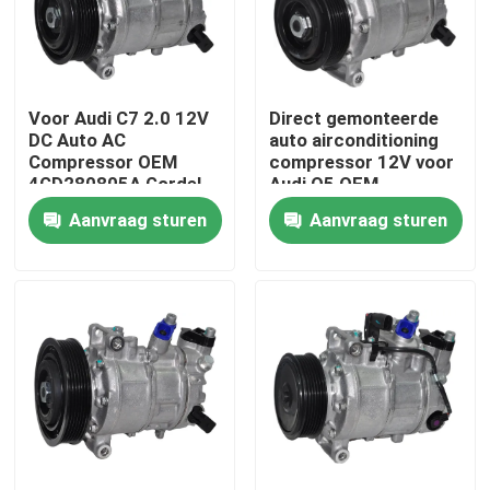
Over ons
Voor Audi C7 2.0 12V
Direct gemonteerde
Fabriekstocht
DC Auto AC
auto airconditioning
Compressor OEM
compressor 12V voor
4GD280805A Gordel
Audi Q5 OEM
Kwaliteitscontrole
aangedreven
8K026080SL
Aanvraag sturen
Aanvraag sturen
rechtstreekse
montage
nieuws
Gevallen
Vraag een offerte aan
EV auto AC compressor