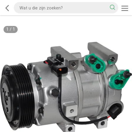
1
/
1