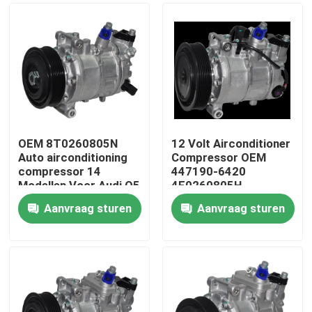
OEM 8T0260805N
12 Volt Airconditioner
Auto airconditioning
Compressor OEM
compressor 14
447190-6420
Modellen Voor Audi Q5
4F0260805H
4F0260805AF Voor
Aanvraag sturen
Aanvraag sturen
een Audi A6 20
Thuis
Producten
Videos